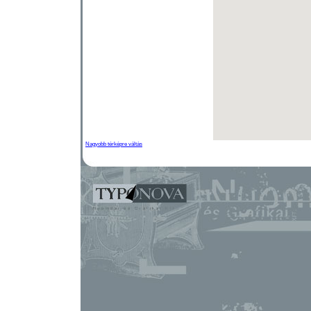
Nagyobb térképre váltás